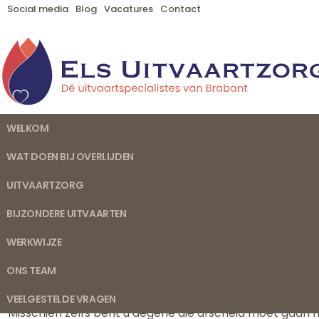
Social media
Blog
Vacatures
Contact
WELKOM
WAT DOEN BIJ OVERLIJDEN
UITVAARTZORG
BIJZONDERE UITVAARTEN
WERKWIJZE
Uitvaartbegeleider Heers
ONS TEAM
Misschien bezoekt u onze website omdat u zich op dit mo
ernstig ziek en komt mogelijk te overlijden. Of u hebt
VEELGESTELDE VRAGEN
Misschien zelfs bent u degene die afscheid moet gaan