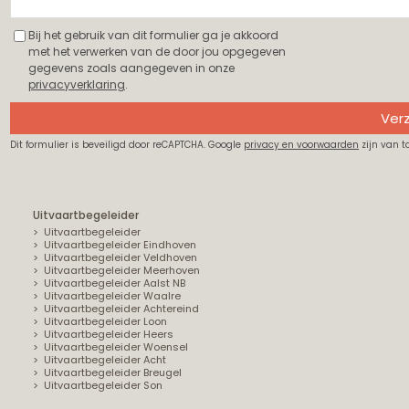
Bij het gebruik van dit formulier ga je akkoord
met het verwerken van de door jou opgegeven
gegevens zoals aangegeven in onze
privacyverklaring
.
Ver
Dit formulier is beveiligd door reCAPTCHA. Google
privacy en voorwaarden
zijn van t
Uitvaartbegeleider
Uitvaartbegeleider
Uitvaartbegeleider Eindhoven
Uitvaartbegeleider Veldhoven
Uitvaartbegeleider Meerhoven
Uitvaartbegeleider Aalst NB
Uitvaartbegeleider Waalre
Uitvaartbegeleider Achtereind
Uitvaartbegeleider Loon
Uitvaartbegeleider Heers
Uitvaartbegeleider Woensel
Uitvaartbegeleider Acht
Uitvaartbegeleider Breugel
Uitvaartbegeleider Son