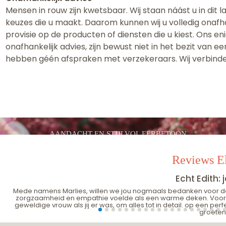
Mensen in rouw zijn kwetsbaar. Wij staan náást u in dit 
keuzes die u maakt. Daarom kunnen wij u volledig onafh
provisie op de producten of diensten die u kiest. Ons en
onafhankelijk advies, zijn bewust niet in het bezit van
hebben géén afspraken met verzekeraars. Wij verbinde
AANDACHT EN STIJLVOL EERBETOON
Reviews El
Echt Edith:
Mede namens Marlies, willen we jou nogmaals bedanken voor de u
zorgzaamheid en empathie voelde als een warme deken. Vooral in
geweldige vrouw als jij er was, om alles tot in detail. op een per
groeten