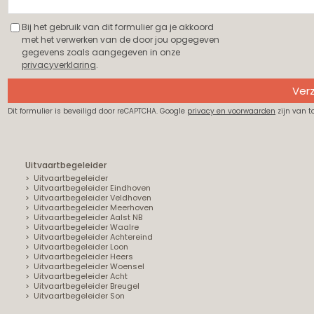
Bij het gebruik van dit formulier ga je akkoord
met het verwerken van de door jou opgegeven
gegevens zoals aangegeven in onze
privacyverklaring
.
Ver
Dit formulier is beveiligd door reCAPTCHA. Google
privacy en voorwaarden
zijn van t
Uitvaartbegeleider
Uitvaartbegeleider
Uitvaartbegeleider Eindhoven
Uitvaartbegeleider Veldhoven
Uitvaartbegeleider Meerhoven
Uitvaartbegeleider Aalst NB
Uitvaartbegeleider Waalre
Uitvaartbegeleider Achtereind
Uitvaartbegeleider Loon
Uitvaartbegeleider Heers
Uitvaartbegeleider Woensel
Uitvaartbegeleider Acht
Uitvaartbegeleider Breugel
Uitvaartbegeleider Son