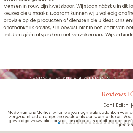
Mensen in rouw zijn kwetsbaar. Wij staan náást u in dit 
keuzes die u maakt. Daarom kunnen wij u volledig onafh
provisie op de producten of diensten die u kiest. Ons en
onafhankelijk advies, zijn bewust niet in het bezit van
hebben géén afspraken met verzekeraars. Wij verbinde
AANDACHT EN STIJLVOL EERBETOON
Reviews El
Echt Edith:
Mede namens Marlies, willen we jou nogmaals bedanken voor de u
zorgzaamheid en empathie voelde als een warme deken. Vooral in
geweldige vrouw als jij er was, om alles tot in detail. op een per
groeten