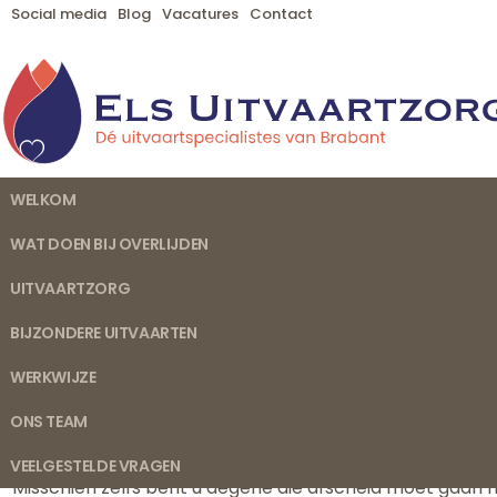
Social media
Blog
Vacatures
Contact
WELKOM
WAT DOEN BIJ OVERLIJDEN
UITVAARTZORG
BIJZONDERE UITVAARTEN
WERKWIJZE
Uitvaartbegeleider Acht
ONS TEAM
Misschien bezoekt u onze website omdat u zich op dit mo
ernstig ziek en komt mogelijk te overlijden. Of u hebt
VEELGESTELDE VRAGEN
Misschien zelfs bent u degene die afscheid moet gaan