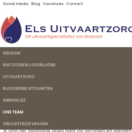
Social media
Blog
Vacatures
Contact
WELKOM
WAT DOEN BIJ OVERLIJDEN
UITVAARTZORG
BIJZONDERE UITVAARTEN
WERKWIJZE
AANDACHT EN STIJLVOL EERBETOON
ONS TEAM
Iedere uitvaart, traditioneel of eigentijds, is bijzonder.
VEELGESTELDE VRAGEN
Ik vind het belangrijk goed naar uw verhalen en wensen 