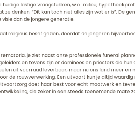
huidige lastige vraagstukken, w.o.: milieu, hypotheekpr
at ze denken: “Dit kan toch niet alles zijn wat er is”. De ge
 visie dan de jongere generatie.
aal religieus besef gezien, doordat de jongeren bijvoorbee
rematoria, je ziet naast onze professionele funeral planne
eleiders en tevens zijn er dominees en priesters die hun as
e rituelen uit voorraad leverbaar, maar nu ons land meer e
voor de rouwverwerking. Een uitvaart kun je altijd waardig
 Uitvaartzorg doet haar best voor echt maatwerk en tevred
 ontwikkeling, die zeker in een steeds toenemende mate 