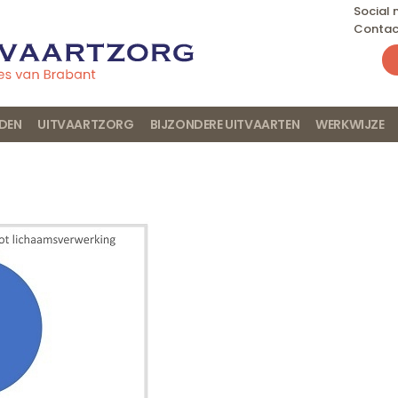
Social
Contac
JDEN
UITVAARTZORG
BIJZONDERE UITVAARTEN
WERKWIJZE