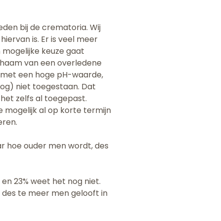
eden bij de crematoria. Wij
ervan is. Er is veel meer
 mogelijke keuze gaat
lichaam van een overledene
f met een hoge pH-waarde,
nog) niet toegestaan. Dat
het zelfs al toegepast.
ogelijk al op korte termijn
eren.
aar hoe ouder men wordt, des
t en 23% weet het nog niet.
r, des te meer men gelooft in