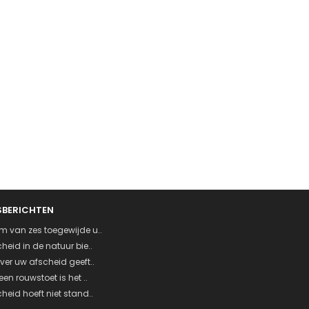
SBERICHTEN
m van zes toegewijde u..
heid in de natuur bie..
ver uw afscheid geeft..
een rouwstoet is het ..
heid hoeft niet stand..