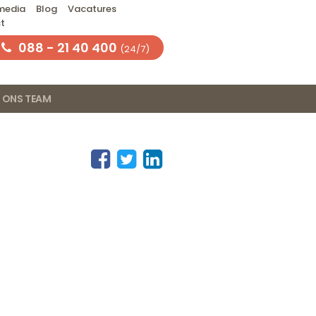
 media
Blog
Vacatures
t
088 - 21 40 400
(24/7)
ONS TEAM