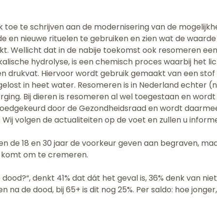
 ook toe te schrijven aan de modernisering van de mogelijkh
 en nieuwe rituelen te gebruiken en zien wat de waarde hi
t. Wellicht dat in de nabije toekomst ook resomeren een
alische hydrolyse, is een chemisch proces waarbij het 
en drukvat. Hiervoor wordt gebruik gemaakt van een sto
elost in heet water. Resomeren is in Nederland echter (
orging. Bij dieren is resomeren al wel toegestaan en wordt 
goedgekeurd door de Gezondheidsraad en wordt daarmee m
Wij volgen de actualiteiten op de voet en zullen u inform
ssen de 18 en 30 jaar de voorkeur geven aan begraven, m
 komt om te cremeren.
de dood?“, denkt 41% dat dát het geval is, 36% denk van nie
en na de dood, bij 65+ is dit nog 25%. Per saldo: hoe jonge