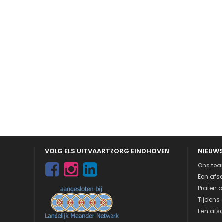
VOLG ELS UITVAARTZORG EINDHOVEN
NIEUW
Ons tea
Een afsc
Praten o
Tijdens 
Een afsc