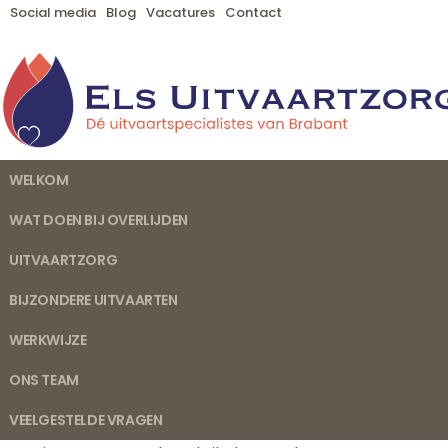
Social media
Blog
Vacatures
Contact
WELKOM
WAT DOEN BIJ OVERLIJDEN
UITVAARTZORG
BIJZONDERE UITVAARTEN
WERKWIJZE
Door de voordeur naar binnen, én d
ONS TEAM
24 mei 2021
VEELGESTELDE VRAGEN