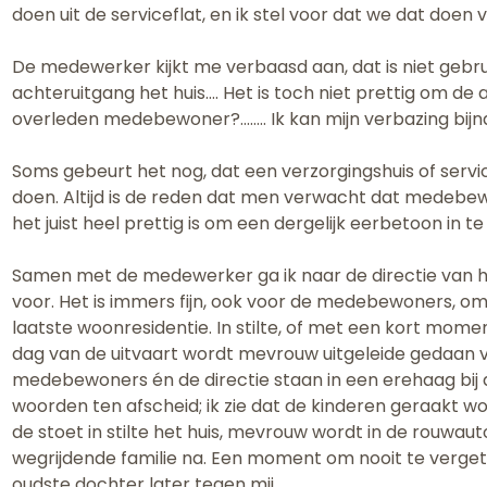
doen uit de serviceflat, en ik stel voor dat we dat doen 
De medewerker kijkt me verbaasd aan, dat is niet gebrui
achteruitgang het huis…. Het is toch niet prettig om 
overleden medebewoner?…….. Ik kan mijn verbazing bij
Soms gebeurt het nog, dat een verzorgingshuis of servi
doen. Altijd is de reden dat men verwacht dat medebewone
het juist heel prettig is om een dergelijk eerbetoon in te
Samen met de medewerker ga ik naar de directie van het
voor. Het is immers fijn, ook voor de medebewoners, om
laatste woonresidentie. In stilte, of met een kort mom
dag van de uitvaart wordt mevrouw uitgeleide gedaan v
medebewoners én de directie staan in een erehaag bij de
woorden ten afscheid; ik zie dat de kinderen geraakt w
de stoet in stilte het huis, mevrouw wordt in de rouwaut
wegrijdende familie na. Een moment om nooit te verget
oudste dochter later tegen mij.